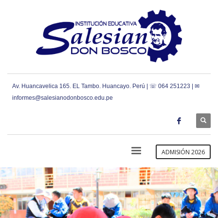
Av. Huancavelica 165. EL Tambo. Huancayo. Perú | ☏ 064 251223 | ✉
informes@salesianodonbosco.edu.pe
ADMISIÓN 2026