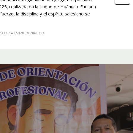
25, realizada en la ciudad de Huánuco. Fue una
erzo, la disciplina y el espíritu salesiano se
OSCO
SALESIANODONBOSCO