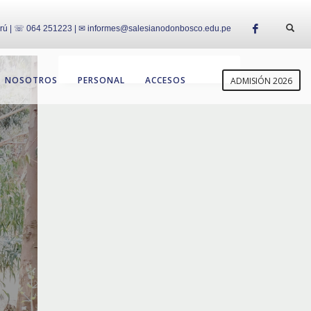
erú | ☏ 064 251223 | ✉ informes@salesianodonbosco.edu.pe
NOSOTROS
PERSONAL
ACCESOS
ADMISIÓN 2026