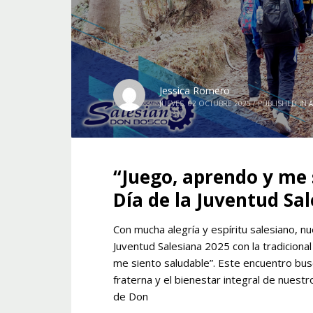
Jessica Romero
JUEVES, 02 OCTUBRE 2025
/
PUBLISHED IN
A
“Juego, aprendo y me 
Día de la Juventud Sa
Con mucha alegría y espíritu salesiano, n
Juventud Salesiana 2025 con la tradiciona
me siento saludable”. Este encuentro busc
fraterna y el bienestar integral de nuest
de Don