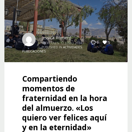
Jessica Romero
5
0
MIÉRCOLES, 12 JUNIO 2024
/
PUBLISHED IN
ACTIVIDADES
,
PUBLICACIONES
Compartiendo
momentos de
fraternidad en la hora
del almuerzo. «Los
quiero ver felices aquí
y en la eternidad»