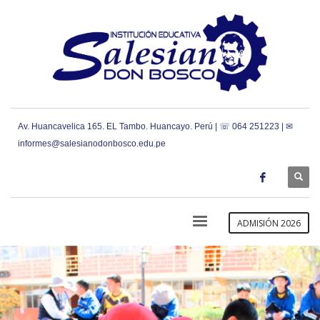
Av. Huancavelica 165. EL Tambo. Huancayo. Perú | ☏ 064 251223 | ✉
informes@salesianodonbosco.edu.pe
ADMISIÓN 2026