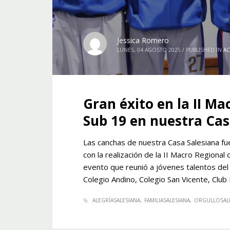
Jessica Romero
LUNES, 04 AGOSTO 2025
/
PUBLISHED IN
AC
Gran éxito en la II Ma
Sub 19 en nuestra Cas
Las canchas de nuestra Casa Salesiana fu
con la realización de la II Macro Regional
evento que reunió a jóvenes talentos del
Colegio Andino, Colegio San Vicente, Club 
ALEGRÍASALESIANA
FAMILIASALESIANA
ORGULLOSAL