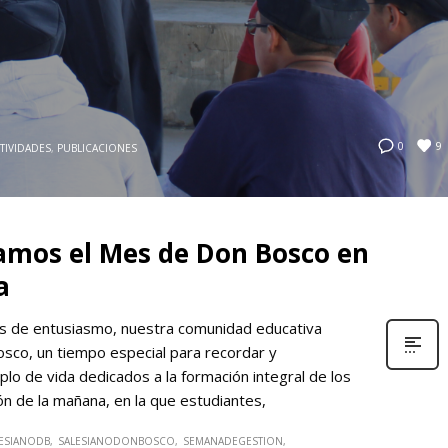
9
0
TIVIDADES
,
PUBLICACIONES
iamos el Mes de Don Bosco en
a
nos de entusiasmo, nuestra comunidad educativa
osco, un tiempo especial para recordar y
o de vida dedicados a la formación integral de los
ón de la mañana, en la que estudiantes,
ESIANODB
SALESIANODONBOSCO
SEMANADEGESTION