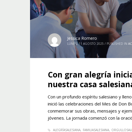
Jessica Romero
LUNES, 11 AGOSTO 2025
/
PUBLISHED IN
AC
Con gran alegría inic
nuestra casa salesian
Con un profundo espíritu salesiano y lle
inició las celebraciones del Mes de Don B
conmemorar sus obras, mensajes y ejempl
jóvenes. La jornada comenzó con la oraci
ALEGRÍASALESIANA
FAMILIASALESIANA
ORGULLOSAL