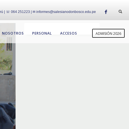
erú | ☏ 064 251223 | ✉ informes@salesianodonbosco.edu.pe
NOSOTROS
PERSONAL
ACCESOS
ADMISIÓN 2026