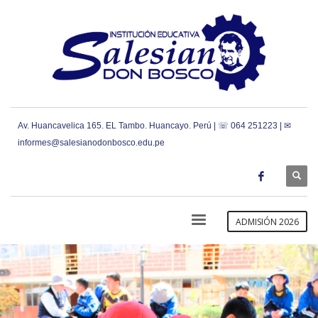
Av. Huancavelica 165. EL Tambo. Huancayo. Perú | ☏ 064 251223 | ✉
informes@salesianodonbosco.edu.pe
ADMISIÓN 2026